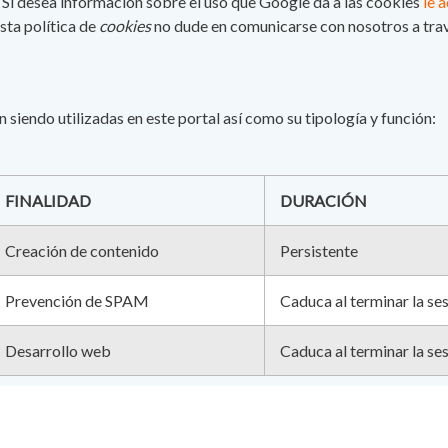
 Si desea información sobre el uso que Google da a las cookies
le 
sta política de
cookies
no dude en comunicarse con nosotros a trav
n siendo utilizadas en este portal así como su tipología y función:
FINALIDAD
DURACIÓN
Creación de contenido
Persistente
Prevención de SPAM
Caduca al terminar la se
Desarrollo web
Caduca al terminar la se