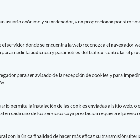
un usuario anónimo y su ordenador, y no proporcionan por sí misma
e el servidor donde se encuentra la web reconozca el navegador web
n para medir la audiencia y parámetros del tráfico, controlar el pr
avegador para ser avisado de la recepción de cookies y para impedi
ón.
suario permita la instalación de las cookies enviadas al sitio web, o 
tal en cada uno de los servicios cuya prestación requiera el previo r
al con la única finalidad de hacer más eficaz su transmisión ulterio